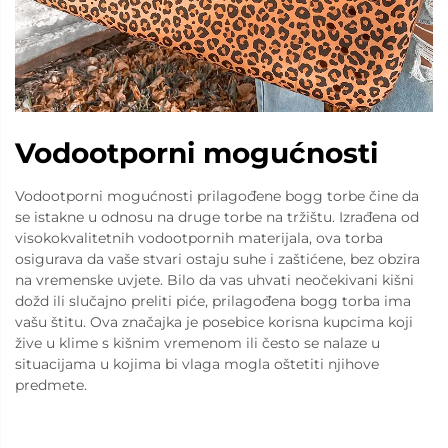
Vodootporni mogućnosti
Vodootporni mogućnosti prilagođene bogg torbe čine da
se istakne u odnosu na druge torbe na tržištu. Izrađena od
visokokvalitetnih vodootpornih materijala, ova torba
osigurava da vaše stvari ostaju suhe i zaštićene, bez obzira
na vremenske uvjete. Bilo da vas uhvati neočekivani kišni
dožd ili slučajno preliti piće, prilagođena bogg torba ima
vašu štitu. Ova značajka je posebice korisna kupcima koji
žive u klime s kišnim vremenom ili često se nalaze u
situacijama u kojima bi vlaga mogla oštetiti njihove
predmete.