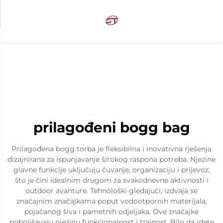
prilagođeni bogg bag
Prilagođena bogg torba je fleksibilna i inovativna rješenja
dizajnirana za ispunjavanje širokog raspona potreba. Njezine
glavne funkcije uključuju čuvanje, organizaciju i prijevoz,
što je čini idealnim drugom za svakodnevne aktivnosti i
outdoor avanture. Tehnološki gledajući, izdvaja se
značajnim značajkama poput vodootpornih materijala,
pojačanog šiva i pametnih odjeljaka. Ove značajke
poboljšavaju njezinu funkcionalnost i trajnost. Bilo da idete