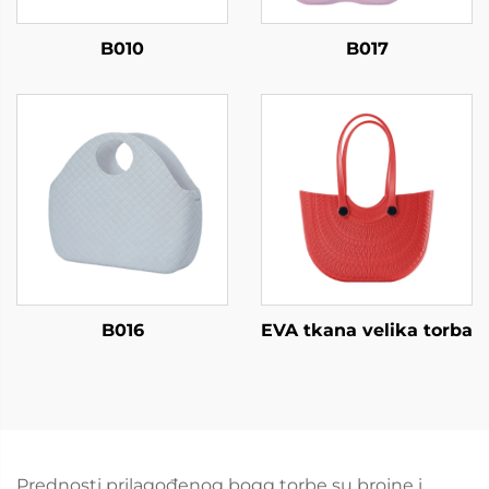
B010
B017
B016
EVA tkana velika torba
Prednosti prilagođenog bogg torbe su brojne i