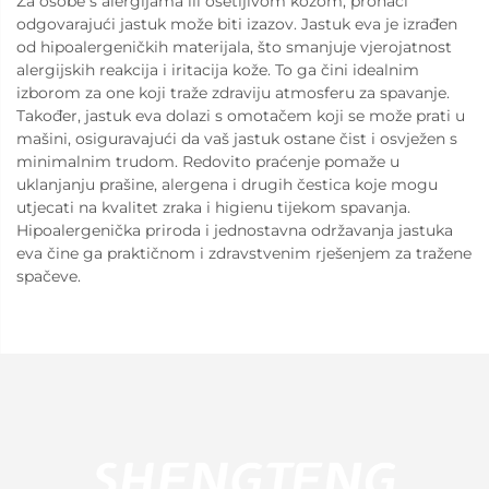
Za osobe s alergijama ili osetljivom kožom, pronaći
odgovarajući jastuk može biti izazov. Jastuk eva je izrađen
od hipoalergeničkih materijala, što smanjuje vjerojatnost
alergijskih reakcija i iritacija kože. To ga čini idealnim
izborom za one koji traže zdraviјu atmosferu za spavanje.
Također, jastuk eva dolazi s omotačem koji se može prati u
mašini, osiguravajući da vaš jastuk ostane čist i osvježen s
minimalnim trudom. Redovito praćenje pomaže u
uklanjanju prašine, alergena i drugih čestica koje mogu
utjecati na kvalitet zraka i higienu tijekom spavanja.
Hipoalergenička priroda i jednostavna održavanja jastuka
eva čine ga praktičnom i zdravstvenim rješenjem za tražene
spačeve.