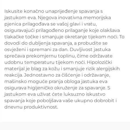
Iskusite konačno unaprijeđenje spavanja s
jastukom eva. Njegova inovativna memorijska
pjenica prilagođava se vašoj glavi i vratu,
osiguravajući prilagođeno prilaganje koje olakšava
tlakačke točke i smanjuje okretanje tijekom noći. To
dovodi do dubljenja spavanja, a probudite se
osvježeni i spremani za dan. Duvljivost jastuka
sprečava prekomjernu toplinu, čime održavate
udobnu temperaturu tijekom noći. Hipolozički
materijal je blag za kožu i smanjuje rizik alergijskih
reakcija. Jednostavno za čišćenje i održavanje,
mašinsko moguće pranja obloga jastuka eva
osigurava higijeničko okruženje za spavanje. S
jastukom eva uživat ćete luksuzno iskustvo
spavanja koje poboljšava vaše ukupno dobrobit i
dnevnu produktivnost.