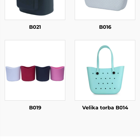
B021
B016
B019
Velika torba B014