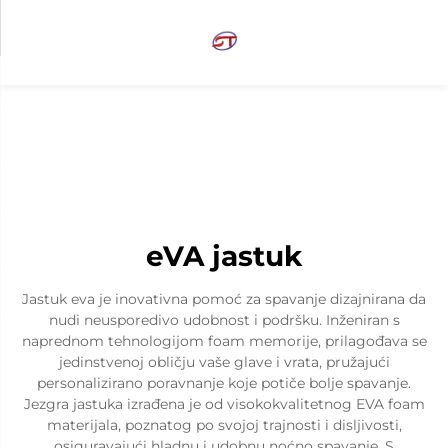
eVA jastuk
Jastuk eva je inovativna pomoć za spavanje dizajnirana da
nudi neusporedivo udobnost i podršku. Inženiran s
naprednom tehnologijom foam memorije, prilagođava se
jedinstvenoj obličju vaše glave i vrata, pružajući
personalizirano poravnanje koje potiče bolje spavanje.
Jezgra jastuka izrađena je od visokokvalitetnog EVA foam
materijala, poznatog po svojoj trajnosti i disljivosti,
osiguravajući hladnu i udobnu noćno spavanje. S