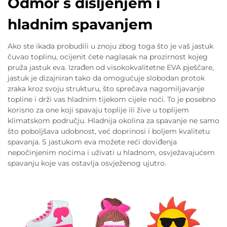
Odmor s disljenjem i
hladnim spavanjem
Ako ste ikada probudili u znoju zbog toga što je vaš jastuk
čuvao toplinu, ocijenit ćete naglasak na prozirnost kojeg
pruža jastuk eva. Izrađen od visokokvalitetne EVA pješčare,
jastuk je dizajniran tako da omogućuje slobodan protok
zraka kroz svoju strukturu, što sprečava nagomiljavanje
topline i drži vas hladnim tijekom cijele noći. To je posebno
korisno za one koji spavaju toplije ili žive u toplijem
klimatskom području. Hladnija okolina za spavanje ne samo
što poboljšava udobnost, već doprinosi i boljem kvalitetu
spavanja. S jastukom eva možete reći doviđenja
nepočinjenim noćima i uživati u hladnom, osvježavajućem
spavanju koje vas ostavlja osvježenog ujutro.