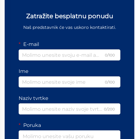
Zatražite besplatnu ponudu
Naš predstavnik će vas uskoro kontaktirati.
E-mail
0/100
Ime
0/100
Naziv tvrtke
0/200
Poruka