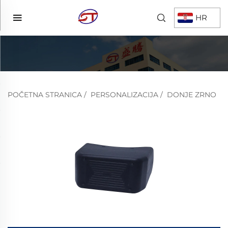
HR
POČETNA STRANICA
/
PERSONALIZACIJA
/
DONJE ZRNO