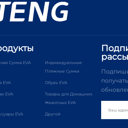
одукты
Подпи
рассы
ная Сумка EVA
Индивидуальные
Подпишит
Пляжные Сумки
получать
а EVA
Обувь EVA
обновле
ак EVA
Товары для Домашних
Животных EVA
ссуары EVA
Другой