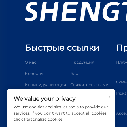
Быстрые ссылки
Пр
О нас
Продукция
Пляж
Новости
Блог
Сумк
Индивидуализация
Свяжитесь с нами
Рюкз
We value your privacy
We use cookies and similar tools to provide our
services. If you don't want to accept all cookies,
Аксе
click Personalize cookies.